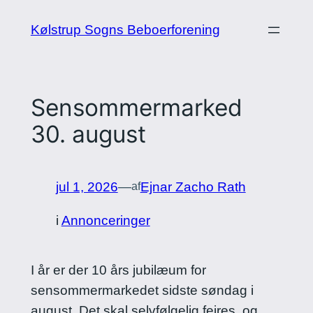
Spring
Kølstrup Sogns Beboerforening
til
indhold
Sensommermarked
30. august
jul 1, 2026
—
Ejnar Zacho Rath
af
i
Annonceringer
I år er der 10 års jubilæum for
sensommermarkedet sidste søndag i
august. Det skal selvfølgelig fejres, og