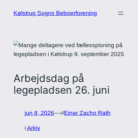
Spring
Kølstrup Sogns Beboerforening
til
indhold
Arbejdsdag på
legepladsen 26. juni
jun 8, 2026
—
Ejnar Zacho Rath
af
i
Arkiv