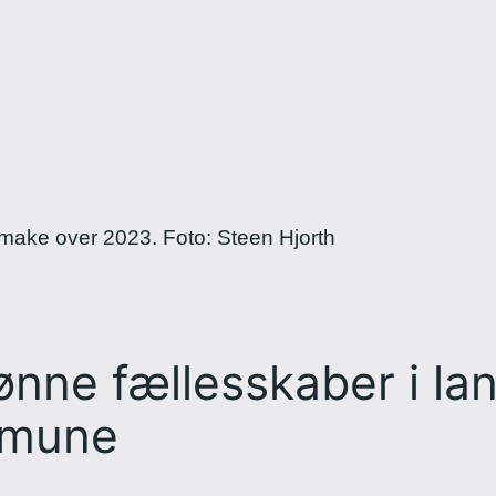
rønne fællesskaber i la
mmune