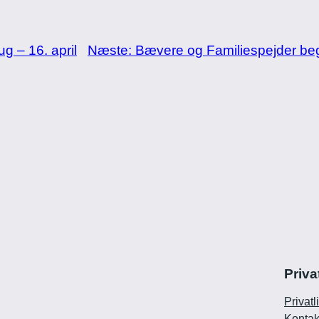
g – 16. april
Næste:
Bævere og Familiespejder beg
Priva
Privatl
Kontak