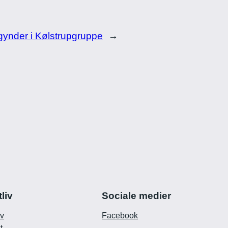
ynder i Kølstrupgruppe
→
tliv
Sociale medier
iv
Facebook
t