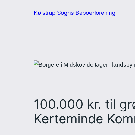
Spring
Kølstrup Sogns Beboerforening
til
indhold
100.000 kr. til g
Kerteminde Ko