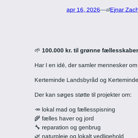
apr 16, 2026
—
Ejnar Zac
af
🌱
100.000 kr. til grønne fællesska
Har I en idé, der samler mennesker o
Kerteminde Landsbyråd og Kerteminde 
Der kan søges støtte til projekter om:
🥕 lokal mad og fællesspisning
🌾 fælles haver og jord
🔧 reparation og genbrug
🌿 naturpleje og lokalt vedligehold