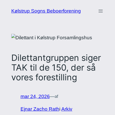
Spring
Kølstrup Sogns Beboerforening
til
indhold
Dilettantgruppen siger
TAK til de 150, der så
vores forestilling
mar 24, 2026
—
af
Ejnar Zacho Rath
i
Arkiv