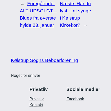
←
Foregående:
Næste:
Har du
ALT UDSOLGT –
lyst til at synge
Blues fra øverste
i Kølstrup
hylde 23. januar
Kirkekor?
→
Kølstrup Sogns Beboerforening
Noget for enhver
Privatliv
Sociale medier
Privatliv
Facebook
Kontakt