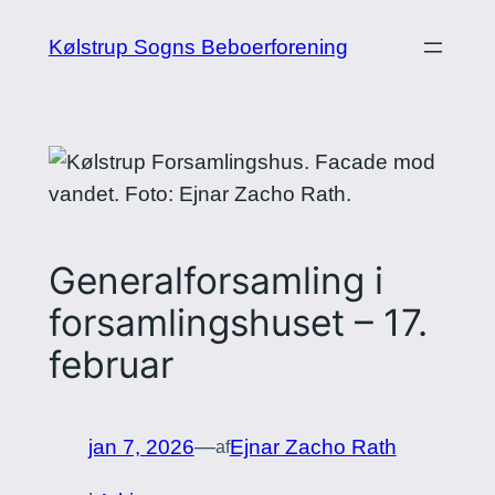
Spring
Kølstrup Sogns Beboerforening
til
indhold
Generalforsamling i
forsamlingshuset – 17.
februar
jan 7, 2026
—
Ejnar Zacho Rath
af